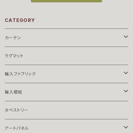
CATEGORY
カーテン
Public Design Revival
ラグマット
Harvest Tree
QUARTER REPORT
輸入ファブリック
Garden Watcher
MOOMIN TRIBUTE WORKS
MORRIS&Co.
輸入壁紙
Garden Watcher Single Color
LIBERTY
ブランド別で選ぶ
タペストリー
MORRIS & Co（イギリス）
SANDERSON
デザインで選ぶ
アートパネル